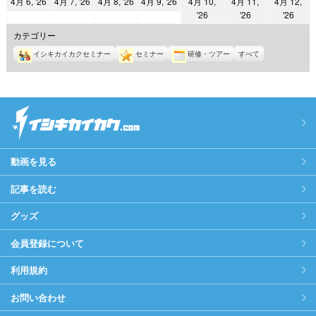
2026
2026
2026
2026
4月 6, '26
4月 7, '26
4月 8, '26
4月 9, '26
4月 10,
4月 11,
4月 12,
日
日
日
日
日
日
日
2026
2026
2026
'26
'26
'26
年
年
年
年
年
年
年
4
4
4
4
カテゴリー
4
4
4
月
月
月
月
イシキカイカクセミナー
セミナー
研修・ツアー
すべて
月
月
月
6
7
8
9
10
11
12
日
日
日
日
日
日
日
動画を見る
記事を読む
グッズ
会員登録について
利用規約
お問い合わせ