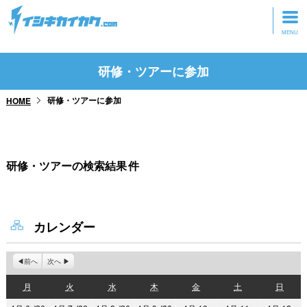
トップページ
研修・ツアーに参加
動画を見る
研修・ツアーに参加
HOME
記事を読む
セミナーに参加
研修・ツアーの検索結果
件
研修・ツアーに参加
グッズ
カレンダー
前へ
次へ
月
火
水
木
金
土
日
月
火
水
木
金
土
日
曜
曜
曜
曜
曜
曜
曜