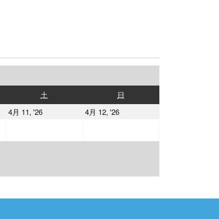
土
日
土
日
曜
曜
2026
2026
4月 11, '26
4月 12, '26
日
日
年
年
4
4
月
月
11
12
日
日