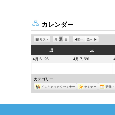
カレンダー
週
リスト
表
月
日
前へ
次へ
示
月
火
月
火
曜
曜
2026
2026
4月 6, '26
4月 7, '26
日
日
年
年
4
4
カテゴリー
月
月
6
7
イシキカイカクセミナー
セミナー
研修・
日
日