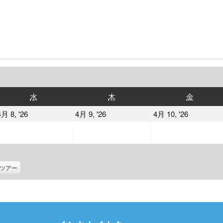
水
木
金
水
木
金
曜
曜
曜
2026
2026
2026
4月 8, '26
4月 9, '26
4月 10, '26
日
日
日
年
年
年
4
4
4
月
月
月
8
9
10
ツアー
日
日
日