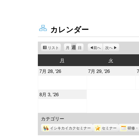
カレンダー
週
リスト
表
月
日
前へ
次へ
示
月
火
月
火
曜
曜
2026
2026
7月 28, '26
7月 29, '26
7
日
日
年
年
7
7
2026
8月 3, '26
月
月
年
28
29
8
日
日
カテゴリー
月
3
イシキカイカクセミナー
セミナー
研修・
日