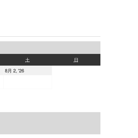
土
日
土
日
曜
曜
2026
8月 2, '26
日
日
年
8
月
2
日