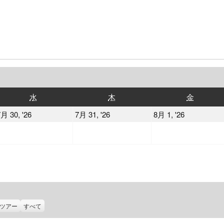
水
木
金
水
木
金
曜
曜
曜
2026
2026
2026
月 30, '26
7月 31, '26
8月 1, '26
日
日
日
年
年
年
7
7
8
月
月
月
30
31
1
日
日
日
ツアー
すべて