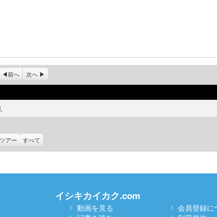
前へ
次へ
.
ツアー
すべて
イシキカイカク.com
動画を見る
会員登録に