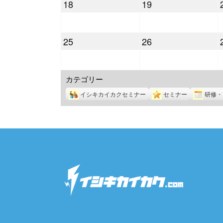
2022
2022
18
19
月
月
年
年
11
12
7
7
日
日
2022
2022
25
26
月
月
年
年
18
19
7
7
日
日
カテゴリー
月
月
25
26
イシキカイカクセミナー
セミナー
研修・
日
日