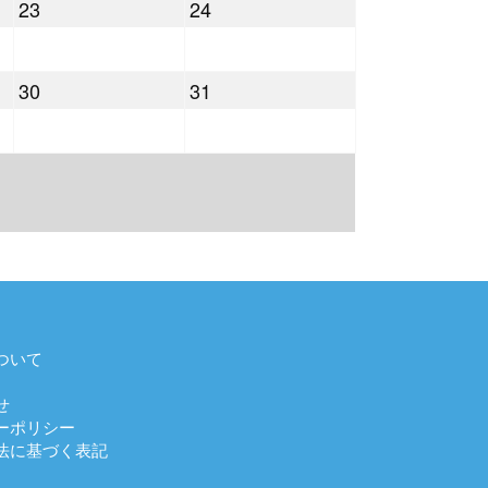
2022
2022
23
24
月
月
年
年
16
17
7
7
日
日
2022
2022
30
31
月
月
年
年
23
24
7
7
日
日
月
月
30
31
日
日
ついて
せ
ーポリシー
法に基づく表記