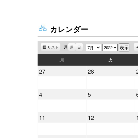
カレンダー
月
月
年
リスト
表
週
日
示
月
火
月
火
曜
曜
2022
2022
27
28
日
日
年
年
6
6
2022
2022
4
5
月
月
年
年
27
28
7
7
日
日
2022
2022
11
12
月
月
年
年
4
5
7
7
日
日