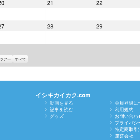
2022
2022
2022
20
21
22
月
月
月
年
年
年
13
14
15
7
7
7
日
日
日
2022
2022
2022
27
28
29
月
月
月
年
年
年
20
21
22
7
7
7
日
日
日
月
月
月
27
28
29
ツアー
すべて
日
日
日
イシキカイカク.com
動画を見る
会員登録に
記事を読む
利用規約
グッズ
お問い合わ
プライバシ
特定商取引
運営会社