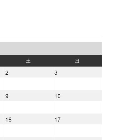
土
日
土
日
曜
曜
2022
2022
2
3
日
日
年
年
7
7
2022
2022
9
10
月
月
年
年
2
3
7
7
日
日
2022
2022
16
17
月
月
年
年
9
10
7
7
日
日