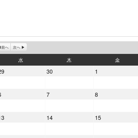
前へ
次へ
水
木
金
水
木
金
曜
曜
曜
2022
2022
2022
29
30
1
日
日
日
年
年
年
6
6
7
2022
2022
2022
6
7
8
月
月
月
年
年
年
29
30
1
7
7
7
日
日
日
2022
2022
2022
13
14
15
月
月
月
年
年
年
6
7
8
7
7
7
日
日
日