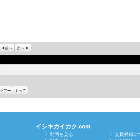
前へ
次へ
.
ツアー
すべて
イシキカイカク.com
動画を見る
会員登録に