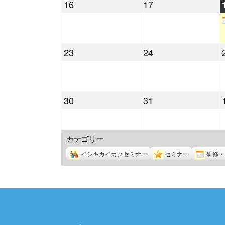
2021
2021
16
17
月
月
年
年
9
10
8
8
日
日
月
月
2021
2021
23
24
16
17
年
年
日
日
8
8
月
月
2021
2021
30
31
23
24
年
年
日
日
8
8
カテゴリー
月
月
30
31
イシキカイカクセミナー
セミナー
研修・
日
日