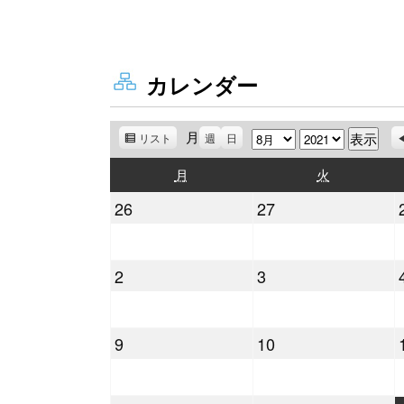
カレンダー
月
月
年
リスト
表
週
日
示
月
火
月
火
曜
曜
2021
2021
26
27
日
日
年
年
7
7
2021
2021
2
3
月
月
年
年
26
27
8
8
日
日
2021
2021
9
10
月
月
年
年
2
3
8
8
日
日