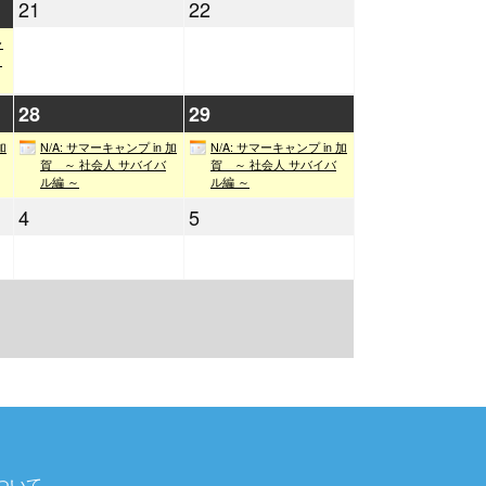
2021
2021
21
22
月
月
年
年
14
15
ャ
8
8
リ
日
日
月
月
2021
2021
28
29
21
22
年
年
日
日
加
N/A: サマーキャンプ in 加
N/A: サマーキャンプ in 加
8
8
賀 ～ 社会人 サバイバ
賀 ～ 社会人 サバイバ
ル編 ～
ル編 ～
月
月
2021
2021
4
5
28
29
年
年
日
日
9
9
月
月
4
5
日
日
ついて