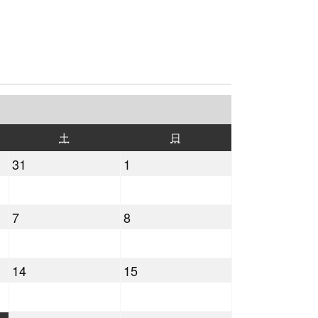
土
日
土
日
曜
曜
2021
2021
31
1
日
日
年
年
7
8
2021
2021
7
8
月
月
年
年
31
1
8
8
日
日
2021
2021
14
15
月
月
年
年
7
8
8
8
日
日