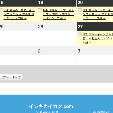
2021
2021
2021
18
19
20
月
月
月
年
年
年
11
12
13
N/A: 夏休み サマーキャ
N/A: 夏休み サマーキャ
N/A: 夏休み サマーキ
8
8
8
ンプ in 加賀 ～ 中高生 リ
ンプ in 加賀 ～ 中高生 リ
ンプ in 加賀 ～ 中高生 
日
日
日
ーダーシップ編 ～
ーダーシップ編 ～
ーダーシップ編 ～
月
月
月
2021
2021
25
26
2021
27
18
19
20
年
年
年
日
日
日
N/A: サマーキャンプ in 
8
8
8
賀 ～ 社会人 サバイバ
ル編 ～
月
月
月
2021
2021
2021
1
2
3
27
25
26
年
年
年
日
日
日
9
9
9
月
月
月
1
2
3
ツアー
すべて
日
日
日
イシキカイカク.com
動画を見る
会員登録に