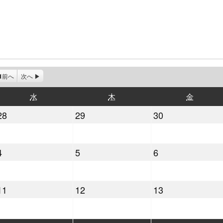
前へ
次へ
水
木
金
水
木
金
曜
曜
曜
2021
2021
2021
28
29
30
日
日
日
年
年
年
7
7
7
2021
2021
2021
4
5
6
月
月
月
年
年
年
28
29
30
8
8
8
日
日
日
2021
2021
2021
11
12
13
月
月
月
年
年
年
4
5
6
8
8
8
日
日
日