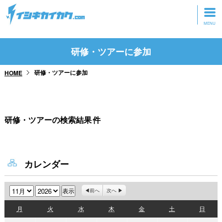
トップページ
研修・ツアーに参加
動画を見る
研修・ツアーに参加
HOME
記事を読む
セミナーに参加
研修・ツアーの検索結果
件
研修・ツアーに参加
グッズ
カレンダー
月
年
前へ
次へ
月
火
水
木
金
土
日
月
火
水
木
金
土
日
曜
曜
曜
曜
曜
曜
曜