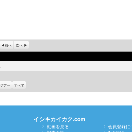
前へ
次へ
.
ツアー
すべて
イシキカイカク.com
動画を見る
会員登録に