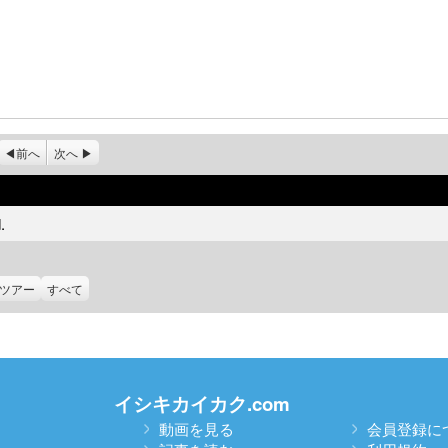
前へ
次へ
.
ツアー
すべて
イシキカイカク.com
動画を見る
会員登録に