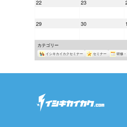
2026
2026
22
23
月
月
年
年
15
16
6
6
日
日
2026
2026
29
30
月
月
年
年
22
23
6
6
日
日
カテゴリー
月
月
29
30
イシキカイカクセミナー
セミナー
研修・
日
日