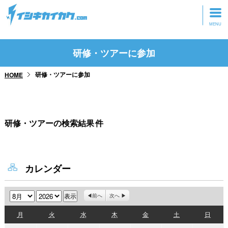
トップページ
研修・ツアーに参加
動画を見る
研修・ツアーに参加
HOME
記事を読む
セミナーに参加
研修・ツアーの検索結果
件
研修・ツアーに参加
グッズ
カレンダー
月
年
前へ
次へ
月
火
水
木
金
土
日
月
火
水
木
金
土
日
曜
曜
曜
曜
曜
曜
曜