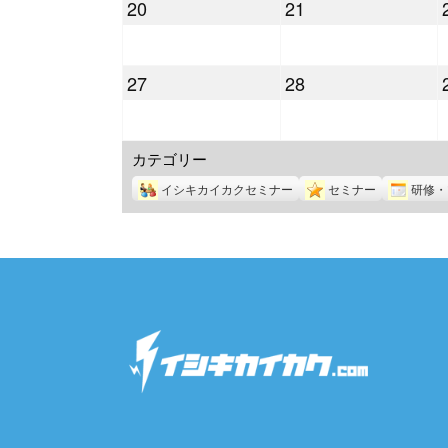
2026
2026
20
21
月
月
年
年
13
14
7
7
日
日
2026
2026
27
28
月
月
年
年
20
21
7
7
日
日
カテゴリー
月
月
27
28
イシキカイカクセミナー
セミナー
研修・
日
日