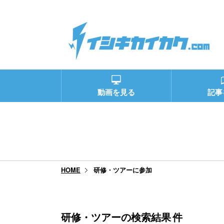
動画を見る
記事
研修・ツアーに参加
HOME
研修・ツアーの検索結果
件