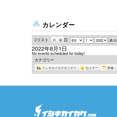
カレンダー
リスト
表
日
月
日
年
月
週
示
2022年8月1日
No events scheduled for today!
カテゴリー
イシキカイカクセミナー
セミナー
研修・