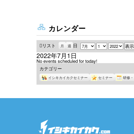
カレンダー
リスト
表
日
月
日
年
月
週
示
2022年7月1日
No events scheduled for today!
カテゴリー
イシキカイカクセミナー
セミナー
研修・