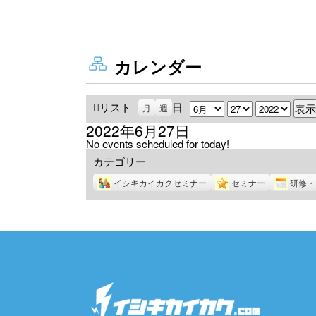
カレンダー
リスト
表
日
月
日
年
月
週
示
2022年6月27日
No events scheduled for today!
カテゴリー
イシキカイカクセミナー
セミナー
研修・