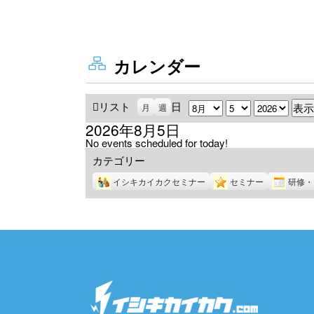
カレンダー
リスト
表
日
月
日
年
月
週
示
2026年8月5日
No events scheduled for today!
カテゴリー
イシキカイカクセミナー
セミナー
研修・