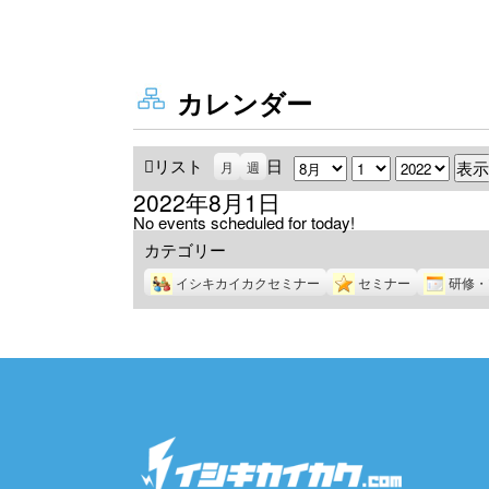
カレンダー
リスト
表
日
月
日
年
月
週
示
2022年8月1日
No events scheduled for today!
カテゴリー
イシキカイカクセミナー
セミナー
研修・