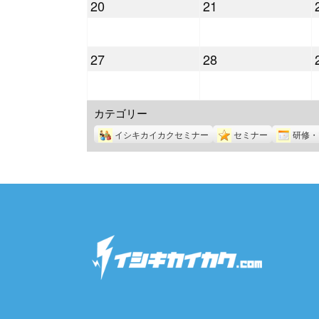
2026
2026
20
21
月
月
年
年
13
14
4
4
日
日
2026
2026
27
28
月
月
年
年
20
21
4
4
日
日
カテゴリー
月
月
27
28
イシキカイカクセミナー
セミナー
研修・
日
日