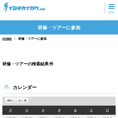
トップページ
研修・ツアーに参加
動画を見る
研修・ツアーに参加
HOME
記事を読む
セミナーに参加
研修・ツアーの検索結果
件
研修・ツアーに参加
グッズ
カレンダー
前へ
次へ
月
火
水
木
金
土
日
月
火
水
木
金
土
日
曜
曜
曜
曜
曜
曜
曜