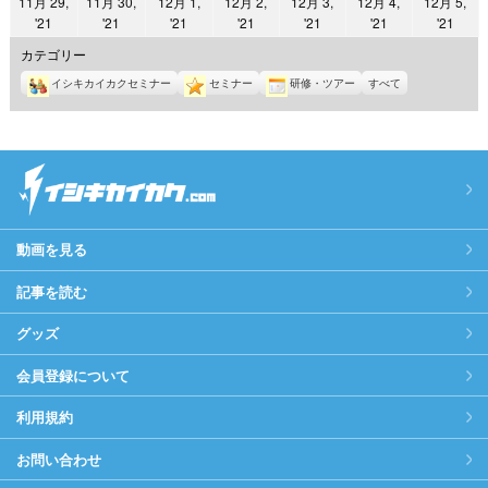
11月 29,
11月 30,
12月 1,
12月 2,
12月 3,
12月 4,
12月 5,
日
日
日
日
日
日
日
2021
2021
2021
2021
2021
2021
2021
'21
'21
'21
'21
'21
'21
'21
年
年
年
年
年
年
年
カテゴリー
11
11
12
12
12
12
12
イシキカイカクセミナー
セミナー
研修・ツアー
すべて
月
月
月
月
月
月
月
29
30
1
2
3
4
5
日
日
日
日
日
日
日
動画を見る
記事を読む
グッズ
会員登録について
利用規約
お問い合わせ