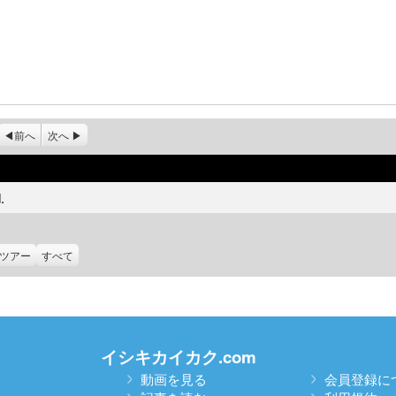
前へ
次へ
.
ツアー
すべて
イシキカイカク.com
動画を見る
会員登録に