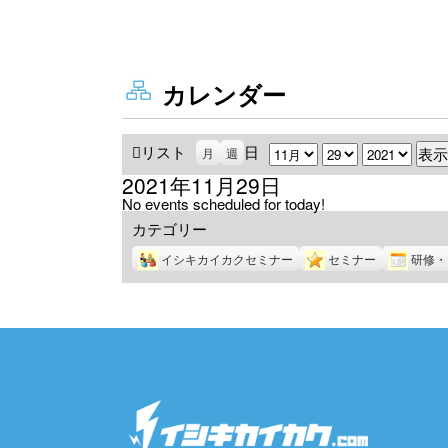
カレンダー
リスト
表
日
月
日
年
月
週
示
2021年11月29日
No events scheduled for today!
カテゴリー
イシキカイカクセミナー
セミナー
研修・