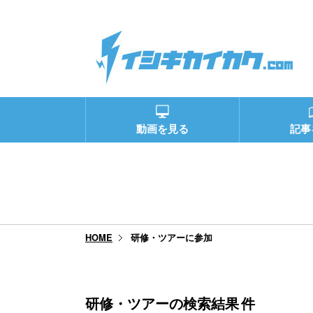
動画を見る
記事
研修・ツアーに参加
HOME
研修・ツアーの検索結果
件