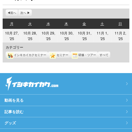
前へ
次へ
月
火
水
木
金
土
日
月
火
水
木
金
土
日
曜
曜
曜
曜
曜
曜
曜
10月 27,
10月 28,
10月 29,
10月 30,
10月 31,
11月 1,
11月 2,
日
日
日
日
日
日
日
2025
2025
2025
2025
2025
2025
2025
'25
'25
'25
'25
'25
'25
'25
年
年
年
年
年
年
年
カテゴリー
10
10
10
10
10
11
11
イシキカイカクセミナー
セミナー
研修・ツアー
すべて
月
月
月
月
月
月
月
27
28
29
30
31
1
2
日
日
日
日
日
日
日
動画を見る
記事を読む
グッズ