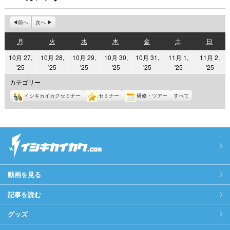
前へ
次へ
月
火
水
木
金
土
日
月
火
水
木
金
土
日
曜
曜
曜
曜
曜
曜
曜
10月 27,
10月 28,
10月 29,
10月 30,
10月 31,
11月 1,
11月 2,
日
日
日
日
日
日
日
2025
2025
2025
2025
2025
2025
2025
'25
'25
'25
'25
'25
'25
'25
年
年
年
年
年
年
年
カテゴリー
10
10
10
10
10
11
11
イシキカイカクセミナー
セミナー
研修・ツアー
すべて
月
月
月
月
月
月
月
27
28
29
30
31
1
2
日
日
日
日
日
日
日
動画を見る
記事を読む
グッズ