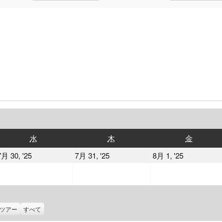
水
木
金
水
木
金
曜
曜
曜
2025
2025
2025
7月 30, '25
7月 31, '25
8月 1, '25
日
日
日
年
年
年
7
7
8
月
月
月
30
31
1
ツアー
すべて
日
日
日