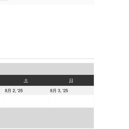
土
日
土
日
曜
曜
2025
2025
8月 2, '25
8月 3, '25
日
日
年
年
8
8
月
月
2
3
日
日