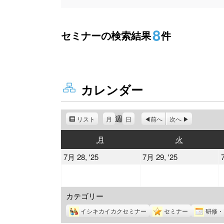
8
セミナーの検索結果
件
カレンダー
週
リスト
表
月
日
前へ
次へ
示
月
火
月
火
曜
曜
2025
2025
7月 28, '25
7月 29, '25
日
日
年
年
7
7
カテゴリー
月
月
28
29
イシキカイカクセミナー
セミナー
研修・
日
日