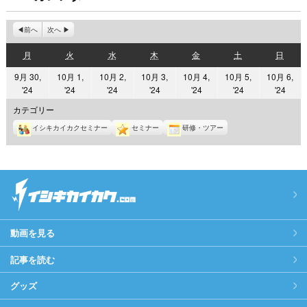
前へ
次へ
月
火
水
木
金
土
日
月
火
水
木
金
土
日
曜
曜
曜
曜
曜
曜
曜
9月 30,
10月 1,
10月 2,
10月 3,
10月 4,
10月 5,
10月 6,
日
日
日
日
日
日
日
2024
2024
2024
2024
2024
2024
2024
'24
'24
'24
'24
'24
'24
'24
年
年
年
年
年
年
年
カテゴリー
9
10
10
10
10
10
10
イシキカイカクセミナー
セミナー
研修・ツアー
月
月
月
月
月
月
月
30
1
2
3
4
5
6
日
日
日
日
日
日
日
動画を見る
記事を読む
グッズ