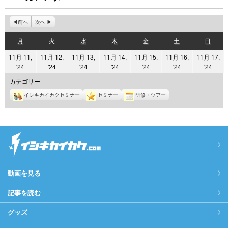
前へ
次へ
月
火
水
木
金
土
日
月
火
水
木
金
土
日
曜
曜
曜
曜
曜
曜
曜
11月 11,
11月 12,
11月 13,
11月 14,
11月 15,
11月 16,
11月 17,
日
日
日
日
日
日
日
2024
2024
2024
2024
2024
2024
2024
'24
'24
'24
'24
'24
'24
'24
年
年
年
年
年
年
年
カテゴリー
11
11
11
11
11
11
11
イシキカイカクセミナー
セミナー
研修・ツアー
月
月
月
月
月
月
月
11
12
13
14
15
16
17
日
日
日
日
日
日
日
動画を見る
記事を読む
グッズ