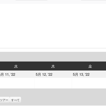
水
木
金
水
木
金
曜
曜
曜
2022
2022
2022
5月 11, '22
5月 12, '22
5月 13, '22
日
日
日
年
年
年
5
5
5
月
月
月
11
12
13
ツアー
すべて
日
日
日