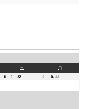
土
日
土
日
曜
曜
2022
2022
5月 14, '22
5月 15, '22
日
日
年
年
5
5
月
月
14
15
日
日