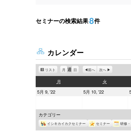
8
セミナーの検索結果
件
カレンダー
週
リスト
表
月
日
前へ
次へ
示
月
火
月
火
曜
曜
2022
2022
5月 9, '22
5月 10, '22
日
日
年
年
5
5
カテゴリー
月
月
9
10
イシキカイカクセミナー
セミナー
研修・
日
日