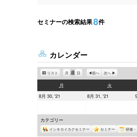
8
セミナーの検索結果
件
カレンダー
週
リスト
表
月
日
前へ
次へ
示
月
火
月
火
曜
曜
2021
2021
8月 30, '21
8月 31, '21
日
日
年
年
8
8
カテゴリー
月
月
30
31
イシキカイカクセミナー
セミナー
研修・
日
日