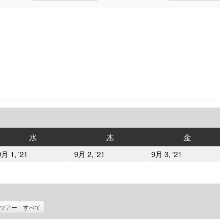
水
木
金
水
木
金
曜
曜
曜
2021
2021
2021
9月 1, '21
9月 2, '21
9月 3, '21
日
日
日
年
年
年
9
9
9
月
月
月
1
2
3
ツアー
すべて
日
日
日