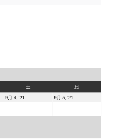
土
日
土
日
曜
曜
2021
2021
9月 4, '21
9月 5, '21
日
日
年
年
9
9
月
月
4
5
日
日