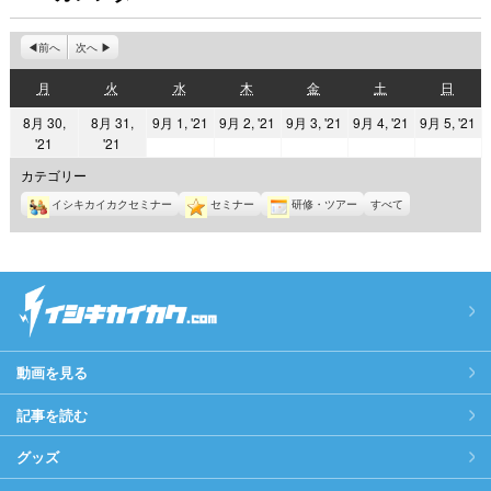
前へ
次へ
月
火
水
木
金
土
日
月
火
水
木
金
土
日
曜
曜
曜
曜
曜
曜
曜
2021
2021
2021
2021
2
8月 30,
8月 31,
9月 1, '21
9月 2, '21
9月 3, '21
9月 4, '21
9月 5, '21
日
日
日
日
日
日
日
2021
2021
'21
'21
年
年
年
年
年
年
年
9
9
9
9
9
カテゴリー
8
8
月
月
月
月
月
イシキカイカクセミナー
セミナー
研修・ツアー
すべて
月
月
1
2
3
4
5
30
31
日
日
日
日
日
日
日
動画を見る
記事を読む
グッズ