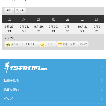
前へ
次へ
月
火
水
木
金
土
日
月
火
水
木
金
土
日
曜
曜
曜
曜
曜
曜
曜
9月 27,
9月 28,
9月 29,
9月 30,
10月 1,
10月 2,
10月 3,
日
日
日
日
日
日
日
2021
2021
2021
2021
2021
2021
2021
'21
'21
'21
'21
'21
'21
'21
年
年
年
年
年
年
年
カテゴリー
9
9
9
9
10
10
10
イシキカイカクセミナー
セミナー
研修・ツアー
すべて
月
月
月
月
月
月
月
27
28
29
30
1
2
3
日
日
日
日
日
日
日
動画を見る
記事を読む
グッズ