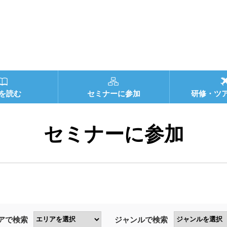
を読む
セミナーに参加
研修・ツ
セミナーに参加
アで検索
ジャンルで検索