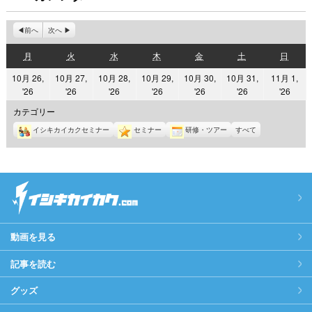
前へ
次へ
月
火
水
木
金
土
日
月
火
水
木
金
土
日
曜
曜
曜
曜
曜
曜
曜
10月 26,
10月 27,
10月 28,
10月 29,
10月 30,
10月 31,
11月 1,
日
日
日
日
日
日
日
2026
2026
2026
2026
2026
2026
2026
'26
'26
'26
'26
'26
'26
'26
年
年
年
年
年
年
年
カテゴリー
10
10
10
10
10
10
11
イシキカイカクセミナー
セミナー
研修・ツアー
すべて
月
月
月
月
月
月
月
26
27
28
29
30
31
1
日
日
日
日
日
日
日
動画を見る
記事を読む
グッズ