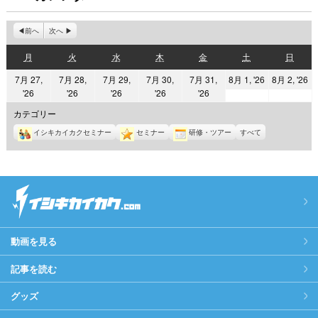
前へ
次へ
月
火
水
木
金
土
日
月
火
水
木
金
土
日
曜
曜
曜
曜
曜
曜
曜
2026
2
7月 27,
7月 28,
7月 29,
7月 30,
7月 31,
8月 1, '26
8月 2, '26
日
日
日
日
日
日
日
2026
2026
2026
2026
2026
'26
'26
'26
'26
'26
年
年
年
年
年
年
年
8
8
カテゴリー
7
7
7
7
7
月
月
イシキカイカクセミナー
セミナー
研修・ツアー
すべて
月
月
月
月
月
1
2
27
28
29
30
31
日
日
日
日
日
日
日
動画を見る
記事を読む
グッズ