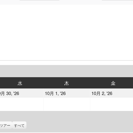
水
木
金
水
木
金
曜
曜
曜
2026
2026
2026
9月 30, '26
10月 1, '26
10月 2, '26
日
日
日
年
年
年
9
10
10
月
月
月
30
1
2
ツアー
すべて
日
日
日