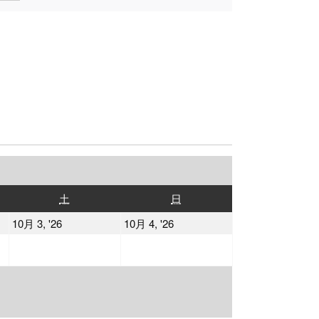
土
日
土
日
曜
曜
2026
2026
10月 3, '26
10月 4, '26
日
日
年
年
10
10
月
月
3
4
日
日