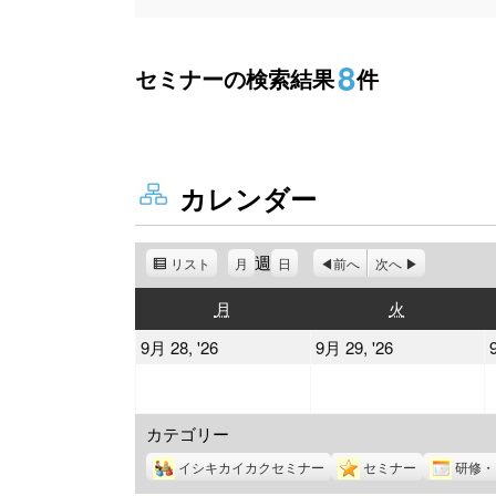
8
セミナーの検索結果
件
カレンダー
週
リスト
表
月
日
前へ
次へ
示
月
火
月
火
曜
曜
2026
2026
9月 28, '26
9月 29, '26
日
日
年
年
9
9
カテゴリー
月
月
28
29
イシキカイカクセミナー
セミナー
研修・
日
日