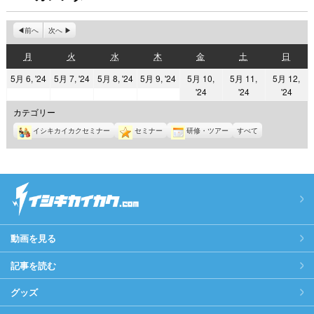
前へ
次へ
月
火
水
木
金
土
日
月
火
水
木
金
土
日
曜
曜
曜
曜
曜
曜
曜
2024
2024
2024
2024
5月 6, '24
5月 7, '24
5月 8, '24
5月 9, '24
5月 10,
5月 11,
5月 12,
日
日
日
日
日
日
日
2024
2024
2024
'24
'24
'24
年
年
年
年
年
年
年
5
5
5
5
カテゴリー
5
5
5
月
月
月
月
イシキカイカクセミナー
セミナー
研修・ツアー
すべて
月
月
月
6
7
8
9
10
11
12
日
日
日
日
日
日
日
動画を見る
記事を読む
グッズ