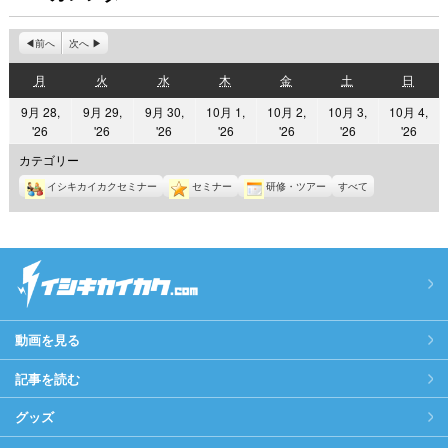
前へ
次へ
月
火
水
木
金
土
日
月
火
水
木
金
土
日
曜
曜
曜
曜
曜
曜
曜
9月 28,
9月 29,
9月 30,
10月 1,
10月 2,
10月 3,
10月 4,
日
日
日
日
日
日
日
2026
2026
2026
2026
2026
2026
2026
'26
'26
'26
'26
'26
'26
'26
年
年
年
年
年
年
年
カテゴリー
9
9
9
10
10
10
10
イシキカイカクセミナー
セミナー
研修・ツアー
すべて
月
月
月
月
月
月
月
28
29
30
1
2
3
4
日
日
日
日
日
日
日
動画を見る
記事を読む
グッズ