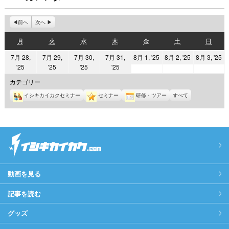
前へ
次へ
月
火
水
木
金
土
日
月
火
水
木
金
土
日
曜
曜
曜
曜
曜
曜
曜
2025
2025
2
7月 28,
7月 29,
7月 30,
7月 31,
8月 1, '25
8月 2, '25
8月 3, '25
日
日
日
日
日
日
日
2025
2025
2025
2025
'25
'25
'25
'25
年
年
年
年
年
年
年
8
8
8
カテゴリー
7
7
7
7
月
月
月
イシキカイカクセミナー
セミナー
研修・ツアー
すべて
月
月
月
月
1
2
3
28
29
30
31
日
日
日
日
日
日
日
動画を見る
記事を読む
グッズ