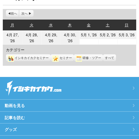
前へ
次へ
月
火
水
木
金
土
日
月
火
水
木
金
土
日
曜
曜
曜
曜
曜
曜
曜
2026
2026
2
4月 27,
4月 28,
4月 29,
4月 30,
5月 1, '26
5月 2, '26
5月 3, '26
日
日
日
日
日
日
日
2026
2026
2026
2026
'26
'26
'26
'26
年
年
年
年
年
年
年
5
5
5
カテゴリー
4
4
4
4
月
月
月
イシキカイカクセミナー
セミナー
研修・ツアー
すべて
月
月
月
月
1
2
3
27
28
29
30
日
日
日
日
日
日
日
動画を見る
記事を読む
グッズ