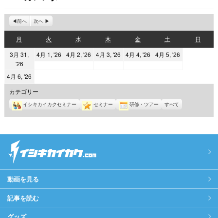
前へ
次へ
月
火
水
木
金
土
日
月
火
水
木
金
土
日
曜
曜
曜
曜
曜
曜
曜
2026
2026
2026
2026
2026
3月 31,
4月 1, '26
4月 2, '26
4月 3, '26
4月 4, '26
4月 5, '26
日
日
日
日
日
日
日
2026
'26
年
年
年
年
年
年
4
4
4
4
4
2026
4月 6, '26
3
月
月
月
月
月
年
カテゴリー
月
1
2
3
4
5
4
31
イシキカイカクセミナー
セミナー
研修・ツアー
すべて
日
日
日
日
日
月
日
6
日
動画を見る
記事を読む
グッズ