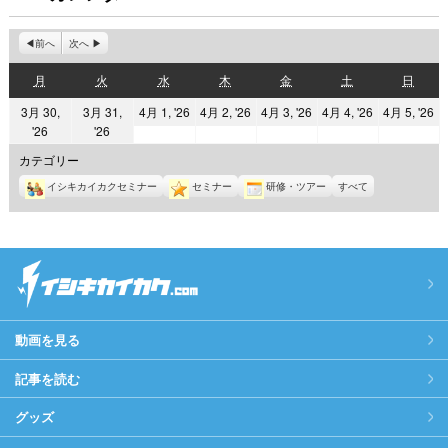
前へ
次へ
月
火
水
木
金
土
日
月
火
水
木
金
土
日
曜
曜
曜
曜
曜
曜
曜
2026
2026
2026
2026
2
3月 30,
3月 31,
4月 1, '26
4月 2, '26
4月 3, '26
4月 4, '26
4月 5, '26
日
日
日
日
日
日
日
2026
2026
'26
'26
年
年
年
年
年
年
年
4
4
4
4
4
カテゴリー
3
3
月
月
月
月
月
イシキカイカクセミナー
セミナー
研修・ツアー
すべて
月
月
1
2
3
4
5
30
31
日
日
日
日
日
日
日
動画を見る
記事を読む
グッズ