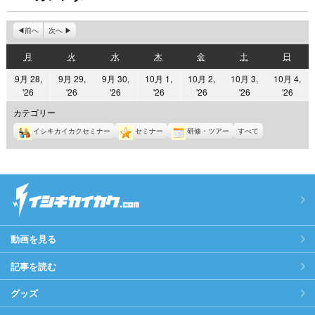
前へ
次へ
月
火
水
木
金
土
日
月
火
水
木
金
土
日
曜
曜
曜
曜
曜
曜
曜
9月 28,
9月 29,
9月 30,
10月 1,
10月 2,
10月 3,
10月 4,
日
日
日
日
日
日
日
2026
2026
2026
2026
2026
2026
2026
'26
'26
'26
'26
'26
'26
'26
年
年
年
年
年
年
年
カテゴリー
9
9
9
10
10
10
10
イシキカイカクセミナー
セミナー
研修・ツアー
すべて
月
月
月
月
月
月
月
28
29
30
1
2
3
4
日
日
日
日
日
日
日
動画を見る
記事を読む
グッズ