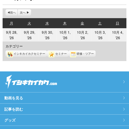
前へ
次へ
月
火
水
木
金
土
日
月
火
水
木
金
土
日
曜
曜
曜
曜
曜
曜
曜
9月 28,
9月 29,
9月 30,
10月 1,
10月 2,
10月 3,
10月 4,
日
日
日
日
日
日
日
2026
2026
2026
2026
2026
2026
2026
'26
'26
'26
'26
'26
'26
'26
年
年
年
年
年
年
年
カテゴリー
9
9
9
10
10
10
10
イシキカイカクセミナー
セミナー
研修・ツアー
月
月
月
月
月
月
月
28
29
30
1
2
3
4
日
日
日
日
日
日
日
動画を見る
記事を読む
グッズ