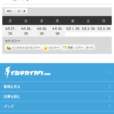
前へ
次へ
月
火
水
木
金
土
日
月
火
水
木
金
土
日
曜
曜
曜
曜
曜
曜
曜
2026
2026
2
4月 27,
4月 28,
4月 29,
4月 30,
5月 1, '26
5月 2, '26
5月 3, '26
日
日
日
日
日
日
日
2026
2026
2026
2026
'26
'26
'26
'26
年
年
年
年
年
年
年
5
5
5
カテゴリー
4
4
4
4
月
月
月
イシキカイカクセミナー
セミナー
研修・ツアー
すべて
月
月
月
月
1
2
3
27
28
29
30
日
日
日
日
日
日
日
動画を見る
記事を読む
グッズ