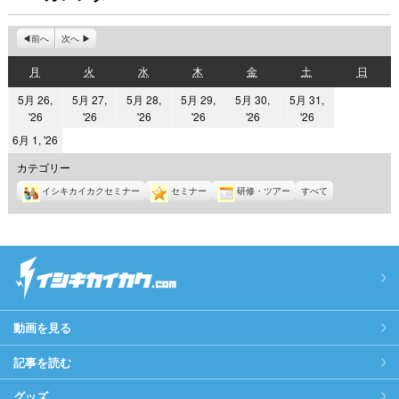
前へ
次へ
月
火
水
木
金
土
日
月
火
水
木
金
土
日
曜
曜
曜
曜
曜
曜
曜
5月 26,
5月 27,
5月 28,
5月 29,
5月 30,
5月 31,
日
日
日
日
日
日
日
2026
2026
2026
2026
2026
2026
'26
'26
'26
'26
'26
'26
年
年
年
年
年
年
2026
6月 1, '26
5
5
5
5
5
5
年
カテゴリー
月
月
月
月
月
月
6
26
イシキカイカクセミナー
27
28
セミナー
29
研修・ツアー
30
すべて
31
月
日
日
日
日
日
日
1
日
動画を見る
記事を読む
グッズ