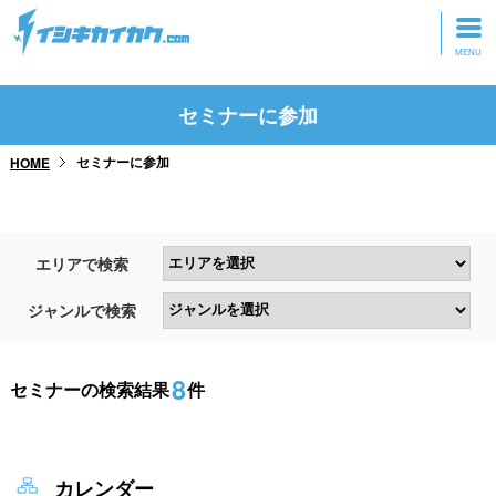
トップページ
セミナーに参加
動画を見る
セミナーに参加
HOME
記事を読む
セミナーに参加
エリアで検索
研修・ツアーに参加
ジャンルで検索
グッズ
8
セミナーの検索結果
件
カレンダー