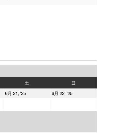
土
日
土
日
曜
曜
2025
2025
6月 21, '25
6月 22, '25
日
日
年
年
6
6
月
月
21
22
日
日