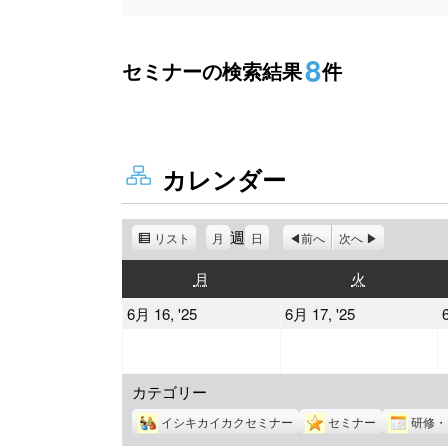
8
セミナーの検索結果
件
カレンダー
週
リスト
表
月
日
前へ
次へ
示
月
火
月
火
曜
曜
2025
2025
6月 16, '25
6月 17, '25
日
日
年
年
6
6
カテゴリー
月
月
16
17
イシキカイカクセミナー
セミナー
研修・
日
日