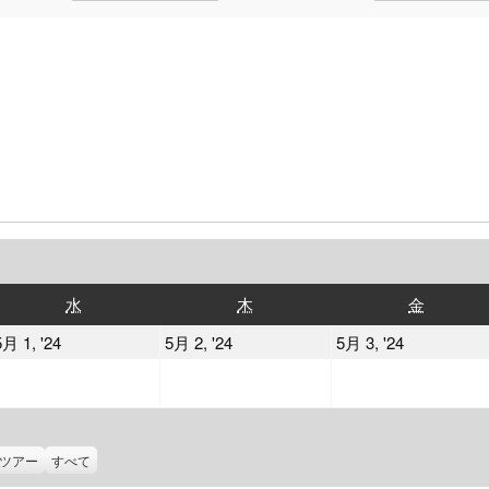
水
木
金
水
木
金
曜
曜
曜
2024
2024
2024
5月 1, '24
5月 2, '24
5月 3, '24
日
日
日
年
年
年
5
5
5
月
月
月
1
2
3
ツアー
すべて
日
日
日