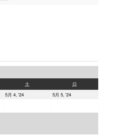
土
日
土
日
曜
曜
2024
2024
5月 4, '24
5月 5, '24
日
日
年
年
5
5
月
月
4
5
日
日