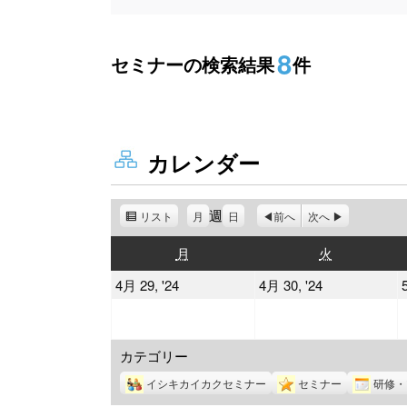
8
セミナーの検索結果
件
カレンダー
週
リスト
表
月
日
前へ
次へ
示
月
火
月
火
曜
曜
2024
2024
4月 29, '24
4月 30, '24
日
日
年
年
4
4
カテゴリー
月
月
29
30
イシキカイカクセミナー
セミナー
研修・
日
日